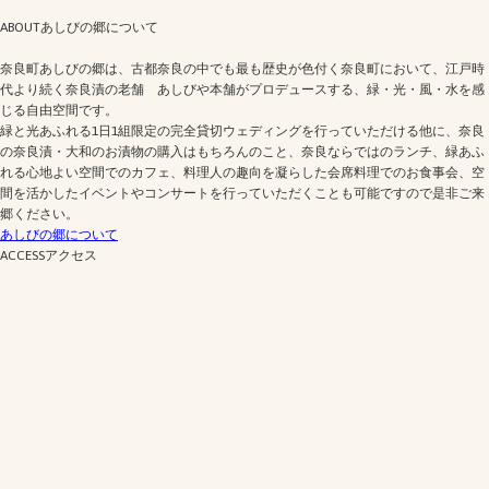
ABOUT
あしびの郷について
奈良町あしびの郷は、古都奈良の中でも最も歴史が色付く奈良町において、江戸時
代より続く奈良漬の老舗 あしびや本舗がプロデュースする、緑・光・風・水を感
じる自由空間です。
緑と光あふれる1日1組限定の完全貸切ウェディングを行っていただける他に、奈良
の奈良漬・大和のお漬物の購入はもちろんのこと、奈良ならではのランチ、緑あふ
れる心地よい空間でのカフェ、料理人の趣向を凝らした会席料理でのお食事会、空
間を活かしたイベントやコンサートを行っていただくことも可能ですので是非ご来
郷ください。
あしびの郷について
ACCESS
アクセス