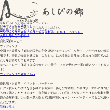
奈良町あしびの郷の公式ページです。
ウェディング公式サイト
以下より各専用公式ページにお入りください。
奈良漬・お食事・イベント・パーティー
ウェディング公式サイトはこちら
奈良漬・お料理・イベント・
奈良町あしびの郷とは
パーティーはこちら
アクセス
SERVICE
サービス
ウェディング
全国でも貴重な「1日1組限定の完全貸切ウェディング」を行っていただける結婚式
場です。奈良の歴史を感じる「ならまち」にある緑と自然光に包まれた空間でおふ
たりをお待ちしております。
※ベストレート保証（公式HPからのご見学・フェア予約が一番お得となっておりま
す）
ウェディング公式サイトへ
奈良漬・お食事・イベント・パーティー
江戸時代からの技法を引き継ぐ奈良漬屋「あしびや本舗」の奈良漬・大和のおつけ
ものを購入いただけるほか、奈良漬を美味しくお召し上がりいただけるお食事や季
節の会席料理、少人数～多人数まで対応可能なイベントやパーティーでもご利用い
ただけます。
詳細を見る