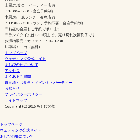
上厨房/宴会・パーティー店舗
：10:00～22:00（宴会予約制）
中厨房/一般ランチ・会席店舗
：11:30～23:00（ランチ予約不要・会席予約制）
※お昼の会席もご予約で承ります
※ランチタイムは15:00頃まで、売り切れ次第終了です
お漬物販売・カフェ：11:30～16:30
駐車場：30台（無料）
トップページ
ウェディング公式サイト
あしびの郷について
アクセス
よくあるご質問
奈良漬・お食事・イベント・パーティー
お知らせ
プライバシーポリシー
サイトマップ
Copyright (C) 2016 あしびの郷
トップページ
ウェディング公式サイト
あしびの郷について